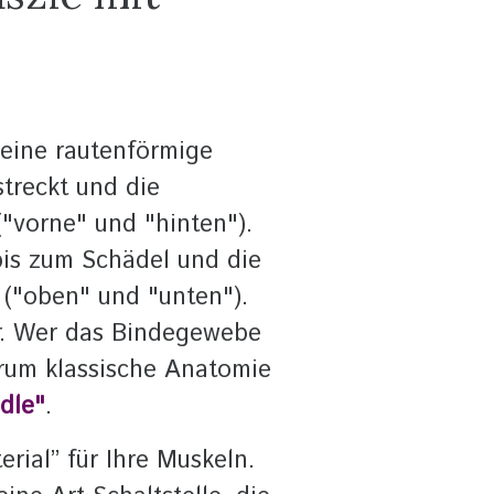
 eine rautenförmige
treckt und die
"vorne" und "hinten").
bis zum Schädel und die
 ("oben" und "unten").
er. Wer das Bindegewebe
arum klassische Anatomie
dle"
.
rial” für Ihre Muskeln.