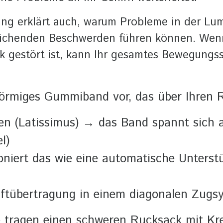
ung erklärt auch, warum Probleme in der Lum
eichenden Beschwerden führen können. Wen
 gestört ist, kann Ihr gesamtes Bewegungs
-förmiges Gummiband vor, das über Ihren 
ben (Latissimus) → das Band spannt sich 
l)
oniert das wie eine automatische Unters
raftübertragung in einem diagonalen Zugs
Sie tragen einen schweren Rucksack mit K