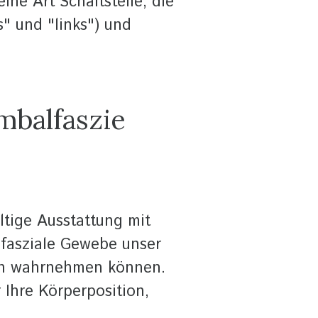
ine Art Schaltstelle, die
" und "links") und
mbalfaszie
ltige Ausstattung mit
 fasziale Gewebe unser
ich wahrnehmen können.
Ihre Körperposition,