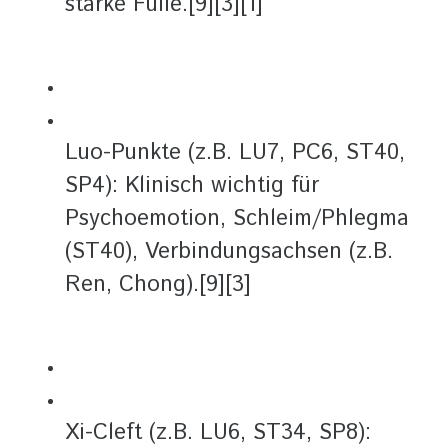
starke Fülle.[9][3][1]
Luo-Punkte (z.B. LU7, PC6, ST40,
SP4): Klinisch wichtig für
Psychoemotion, Schleim/Phlegma
(ST40), Verbindungsachsen (z.B.
Ren, Chong).[9][3]
Xi-Cleft (z.B. LU6, ST34, SP8):