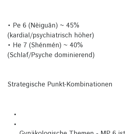
• Pe 6 (Nèiguān) ~ 45%
(kardial/psychiatrisch höher)
• He 7 (Shénmén) ~ 40%
(Schlaf/Psyche dominierend)
Strategische Punkt-Kombinationen
Gynäkologische Themen - MP 6 ist