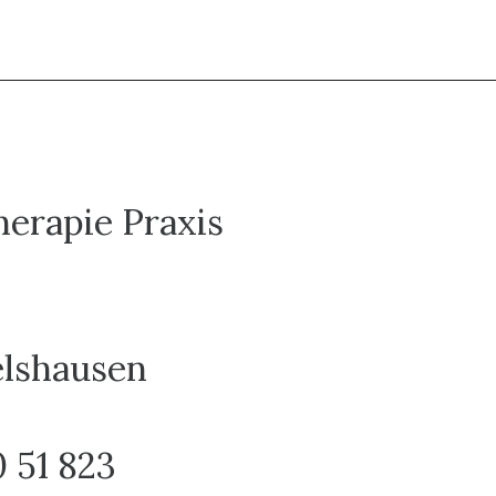
erapie Praxis
elshausen
0 51 823