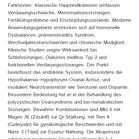
Funktionen. Klassische Hauptindikationen umfassen
Verdauungsschwäche, Menstruationsstörungen,
Fertilitätsprobleme und Erschöpfungszustände. Moderne
Anwendungsgebiete erstrecken sich auf hormonelle
Dysbalancen, prämenstruelles Syndrom,
Wechseljahresbeschwerden und chronische Müdigkeit.
Klinische Studien zeigen Wirksamkeit bei
Schlafstörungen, Diabetes mellitus Typ 2 und
funktionellen Verdauungsstörungen. Der Punkt
beeinflusst das endokrine System, insbesondere die
Hypothalamus-Hypophysen-Ovarial-Achse, und
moduliert Neurotransmitter wie Serotonin und Dopamin.
Besondere Bedeutung hat er in der Behandlung des
polyzystischen Ovarsyndroms und bei metabolischen
Störungen. Bewährte Kombinationen sind Milz 6 mit
Magen 36 (Zúsānlǐ) zur Qi-Stärkung, mit Ren 4
(Guānyuán) für gynäkologische Beschwerden und mit
Niere 3 (Tàixī) zur Essenz-Nährung. Die Akupressur