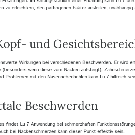
 Erkältungen. Im Anfangsstadium einer Erkältung kann Lu 7 durc
n zu erleichtern, den pathogenen Faktor ausleiten, unabhängig
Kopf- und Gesichtsbereic
nswerte Wirkungen bei verschiedenen Beschwerden. Er wird erfo
ne (besonders wenn diese vom Nacken aufsteigt), Zahnschmerz
und Problemen mit den Nasennebenhöhlen kann Lu 7 hilfreich sei
ttale Beschwerden
s findet Lu 7 Anwendung bei schmerzhaften Funktionsstörunge
 Auch bei Nackenschmerzen kann dieser Punkt effektiv sein.